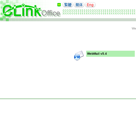
We
WebMail v5.4